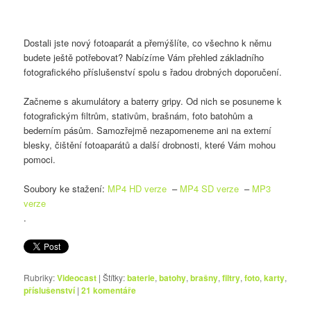
Dostali jste nový fotoaparát a přemýšlíte, co všechno k němu
budete ještě potřebovat? Nabízíme Vám přehled základního
fotografického příslušenství spolu s řadou drobných doporučení.
Začneme s akumulátory a baterry gripy. Od nich se posuneme k
fotografickým filtrům, stativům, brašnám, foto batohům a
bederním pásům. Samozřejmě nezapomeneme ani na externí
blesky, čištění fotoaparátů a další drobnosti, které Vám mohou
pomoci.
Soubory ke stažení:
MP4 HD verze
–
MP4 SD verze
–
MP3
verze
.
Rubriky:
Videocast
|
Štítky:
baterie
,
batohy
,
brašny
,
filtry
,
foto
,
karty
,
příslušenství
|
21
komentáře