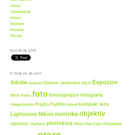
Havaj
Yellowstone
Island
Skotsko
Kanada
Florida
SOCIÁLNÍ SÍTĚ
O ČEM SE MLUVÍ?
Expozice
Adobe
Canon
cestování
Android
DSLR
foto
fotografie
fotoexpedice
filtry
Fomei
kompakt
lens
Fripito
Fujifilm
Fotoprůvodce
Island
objektiv
novinka
Nikon
Lightroom
photokina
objektivy
Olympus
Photo Plus Expo
Photoshop
praxe