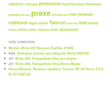
photokina
objektivy
Olympus
Photo Plus Expo
Photoshop
praxe
recenze
postup
RAW
postupy
příslušenství
rozhovor
Tamron
test
stativ
trendy
Sigma
technika
zpracování
veletrh
výběr
výstava
Zoner
tripod
VAŠE KOMENTÁŘE
Michal
:
4Foto #37 Recenze Fujifilm X100S
Aleš
:
Dostupný monitor pro fotografy BenQ SW270C
Jiří
:
4Foto #60: Fotografické filtry pro krajinu
Jiří
:
4Foto #84: Fotografické filtry Benro Master
Honza Březina
:
Recenze objektivu Tamron SP 24-70mm F/2.8
Di VC USD G2