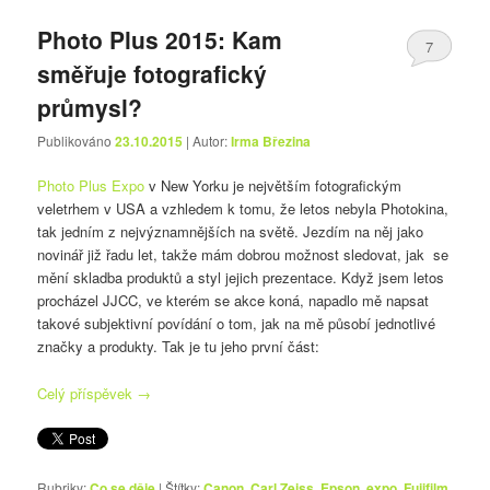
Photo Plus 2015: Kam
7
směřuje fotografický
průmysl?
Publikováno
23.10.2015
| Autor:
Irma Březina
Photo Plus Expo
v New Yorku je největším fotografickým
veletrhem v USA a vzhledem k tomu, že letos nebyla Photokina,
tak jedním z nejvýznamnějších na světě. Jezdím na něj jako
novinář již řadu let, takže mám dobrou možnost sledovat, jak se
mění skladba produktů a styl jejich prezentace. Když jsem letos
procházel JJCC, ve kterém se akce koná, napadlo mě napsat
takové subjektivní povídání o tom, jak na mě působí jednotlivé
značky a produkty. Tak je tu jeho první část:
Celý příspěvek
→
Rubriky:
Co se děje
|
Štítky:
Canon
,
Carl Zeiss
,
Epson
,
expo
,
Fujifilm
,