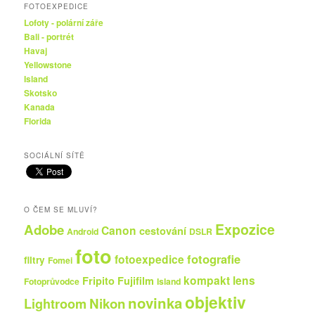
FOTOEXPEDICE
Lofoty - polární záře
Bali - portrét
Havaj
Yellowstone
Island
Skotsko
Kanada
Florida
SOCIÁLNÍ SÍTĚ
O ČEM SE MLUVÍ?
Expozice
Adobe
Canon
cestování
Android
DSLR
foto
fotografie
fotoexpedice
filtry
Fomei
kompakt
lens
Fripito
Fujifilm
Fotoprůvodce
Island
objektiv
novinka
Nikon
Lightroom