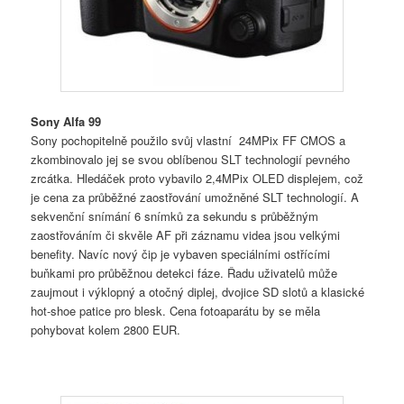
Sony Alfa 99
Sony pochopitelně použilo svůj vlastní 24MPix FF CMOS a
zkombinovalo jej se svou oblíbenou SLT technologií pevného
zrcátka. Hledáček proto vybavilo 2,4MPix OLED displejem, což
je cena za průběžné zaostřování umožněné SLT technologií. A
sekvenční snímání 6 snímků za sekundu s průběžným
zaostřováním či skvěle AF při záznamu videa jsou velkými
benefity. Navíc nový čip je vybaven speciálními ostřícími
buňkami pro průběžnou detekci fáze. Řadu uživatelů může
zaujmout i výklopný a otočný diplej, dvojice SD slotů a klasické
hot-shoe patice pro blesk. Cena fotoaparátu by se měla
pohybovat kolem 2800 EUR.