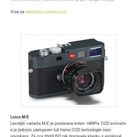
Více na
www.leica-camera.com
.
Leica M-E
Levnější varianta M-E je postavena kolem 18MPix CCD snímače
a je jediným zástupcem full frame CCD technologie mezi
novinkami. Za cca 5500USD tak dostanete klasiku s extrémně