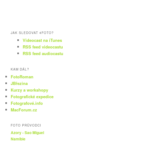
JAK SLEDOVAT 4FOTO?
Videocast na iTunes
RSS feed videocastu
RSS feed audiocastu
KAM DÁL?
FotoRoman
JBřezina
Kurzy a workshopy
Fotografické expedice
Fotografové.info
MacForum.cz
FOTO PRŮVODCI
Azory - Sao Miguel
Namibie