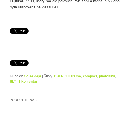
Fujifilmu X100, který má ale poloviční rozlišení a menší čip.Cena
byla stanovena na 2800USD.
.
Rubriky:
Co se děje
|
Štítky:
DSLR
,
full frame
,
kompact
,
photokina
,
SLT
|
1
komentář
PODPOŘTE NÁS