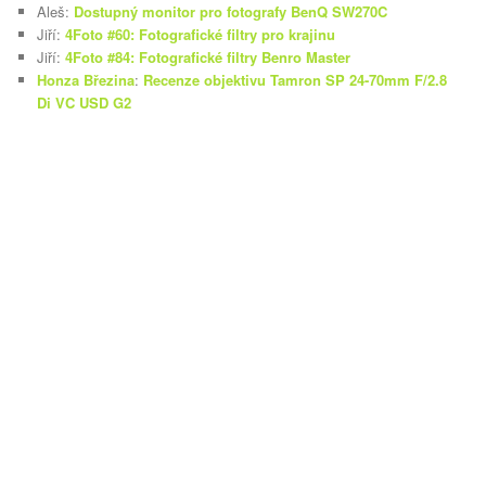
Aleš
:
Dostupný monitor pro fotografy BenQ SW270C
Jiří
:
4Foto #60: Fotografické filtry pro krajinu
Jiří
:
4Foto #84: Fotografické filtry Benro Master
Honza Březina
:
Recenze objektivu Tamron SP 24-70mm F/2.8
Di VC USD G2