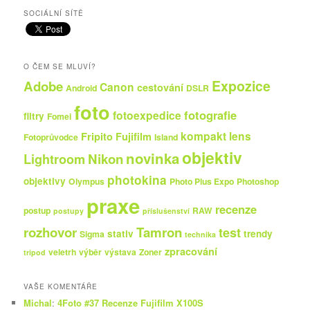
SOCIÁLNÍ SÍTĚ
O ČEM SE MLUVÍ?
Expozice
Adobe
Canon
cestování
Android
DSLR
foto
fotografie
fotoexpedice
filtry
Fomei
kompakt
lens
Fripito
Fujifilm
Fotoprůvodce
Island
objektiv
novinka
Nikon
Lightroom
photokina
objektivy
Olympus
Photo Plus Expo
Photoshop
praxe
recenze
postup
RAW
postupy
příslušenství
rozhovor
Tamron
test
stativ
trendy
Sigma
technika
zpracování
veletrh
výběr
výstava
Zoner
tripod
VAŠE KOMENTÁŘE
Michal
:
4Foto #37 Recenze Fujifilm X100S