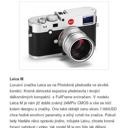
Leica M
Luxusní značka Leica se na Photokině předvedla ve skvělé
kondici. Kromě obrovské expozice představila i dvojici
dálkoměrných kompaktů s FullFrame snímačem. V modelu
Leica M je nám již dobře známý 24MPix CMOS a vše se točí
kolem designu a značky. Ono také obhájit cenu skoro 7.000USD
chce hodně emotivní parametry a silný vztah ke značce. Pokud
tedy hledáte něco opravdu jiného, milujete Leicu, chcete kromě
focení nahrávat i video, tak model M je pro Vás jak dělaný.