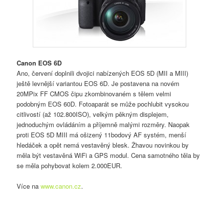
Canon EOS 6D
Ano, červení doplnili dvojici nabízených EOS 5D (MII a MIII)
ještě levnější variantou EOS 6D. Je postavena na novém
20MPix FF CMOS čipu zkombinovaném s tělem velmi
podobným EOS 60D. Fotoaparát se může pochlubit vysokou
citlivostí (až 102.800ISO), velkým pěkným displejem,
jednoduchým ovládáním a příjemně malými rozměry. Naopak
proti EOS 5D MIII má ošizený 11bodový AF systém, menší
hledáček a opět nemá vestavěný blesk. Žhavou novinkou by
měla být vestavěná WiFi a GPS modul. Cena samotného těla by
se měla pohybovat kolem 2.000EUR.
Více na
www.canon.cz
.