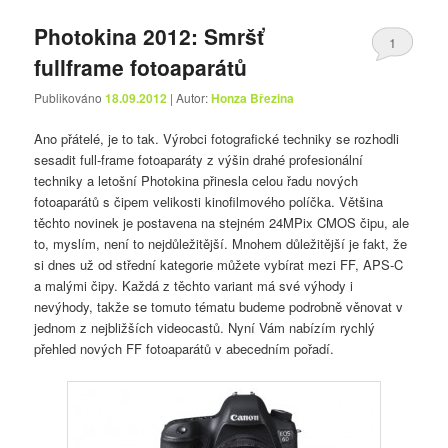
Photokina 2012: Smršť
1
fullframe fotoaparátů
Publikováno
18.09.2012
| Autor:
Honza Březina
Ano přátelé, je to tak. Výrobci fotografické techniky se rozhodli
sesadit full-frame fotoaparáty z výšin drahé profesionální
techniky a letošní Photokina přinesla celou řadu nových
fotoaparátů s čipem velikosti kinofilmového políčka. Většina
těchto novinek je postavena na stejném 24MPix CMOS čipu, ale
to, myslím, není to nejdůležitější. Mnohem důležitější je fakt, že
si dnes už od střední kategorie můžete vybírat mezi FF, APS-C
a malými čipy. Každá z těchto variant má své výhody i
nevýhody, takže se tomuto tématu budeme podrobně věnovat v
jednom z nejbližších videocastů. Nyní Vám nabízím rychlý
přehled nových FF fotoaparátů v abecedním pořadí.