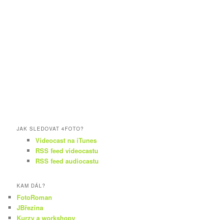
JAK SLEDOVAT 4FOTO?
Videocast na iTunes
RSS feed videocastu
RSS feed audiocastu
KAM DÁL?
FotoRoman
JBřezina
Kurzy a workshopy