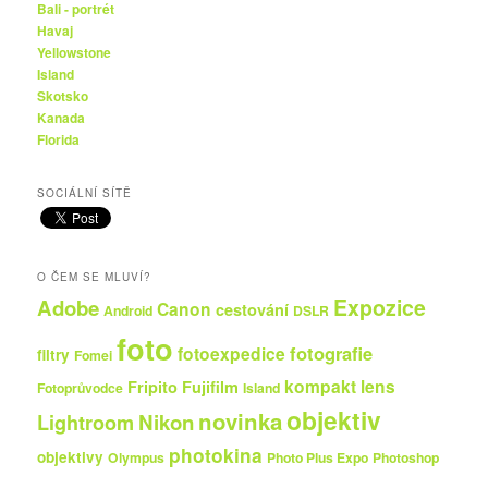
Bali - portrét
Havaj
Yellowstone
Island
Skotsko
Kanada
Florida
SOCIÁLNÍ SÍTĚ
O ČEM SE MLUVÍ?
Expozice
Adobe
Canon
cestování
Android
DSLR
foto
fotografie
fotoexpedice
filtry
Fomei
kompakt
lens
Fripito
Fujifilm
Fotoprůvodce
Island
objektiv
novinka
Nikon
Lightroom
photokina
objektivy
Olympus
Photo Plus Expo
Photoshop