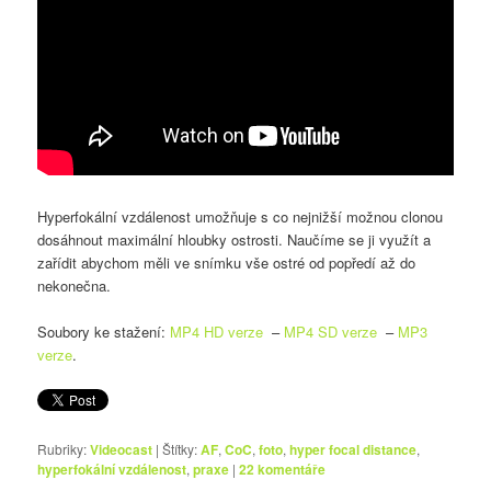
Hyperfokální vzdálenost umožňuje s co nejnižší možnou clonou
dosáhnout maximální hloubky ostrosti. Naučíme se ji využít a
zařídit abychom měli ve snímku vše ostré od popředí až do
nekonečna.
Soubory ke stažení:
MP4 HD verze
–
MP4 SD verze
–
MP3
verze
.
Rubriky:
Videocast
|
Štítky:
AF
,
CoC
,
foto
,
hyper focal distance
,
hyperfokální vzdálenost
,
praxe
|
22
komentáře