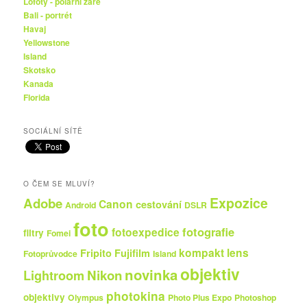
Lofoty - polární záře
Bali - portrét
Havaj
Yellowstone
Island
Skotsko
Kanada
Florida
SOCIÁLNÍ SÍTĚ
O ČEM SE MLUVÍ?
Expozice
Adobe
Canon
cestování
Android
DSLR
foto
fotografie
fotoexpedice
filtry
Fomei
kompakt
lens
Fripito
Fujifilm
Fotoprůvodce
Island
objektiv
novinka
Nikon
Lightroom
photokina
objektivy
Olympus
Photo Plus Expo
Photoshop