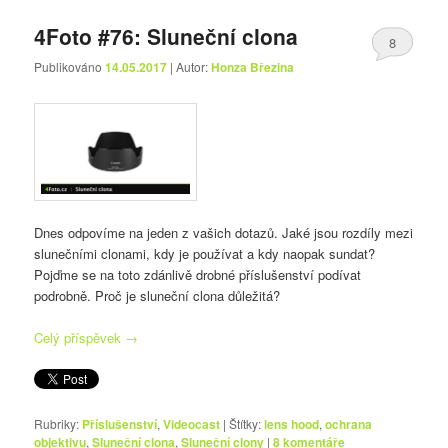
4Foto #76: Sluneční clona
8
Publikováno
14.05.2017
| Autor:
Honza Březina
Dnes odpovíme na jeden z vašich dotazů. Jaké jsou rozdíly mezi
slunečními clonami, kdy je používat a kdy naopak sundat?
Pojďme se na toto zdánlivě drobné příslušenství podívat
podrobně. Proč je sluneční clona důležitá?
Celý příspěvek
→
Rubriky:
Příslušenství
,
Videocast
|
Štítky:
lens hood
,
ochrana
objektivu
,
Sluneční clona
,
Sluneční clony
|
8
komentáře