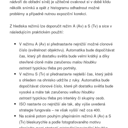
nádvoří do obřadní síně) je užitečné cvaknout si v době klidu
několik snímků a opět z histogramu odhadnout možné
problémy a případně nutnou expoziční korekci.
Z hlediska režimů lze doporučit režim A (Av) a S (Tv) a sice v
následujícím praktickém použití:
V režimu A (Av) si přednastavte nejnižší možné clonové
číslo (světelnost objektivu). Automatika bude dopočítávat
čas, který při dostatku světla bude velmi krátký a díky
otevřené cloně máte zaručenou
malou hloubku
ostrosti
typickou třeba pro portréty.
V režimu S (Tv) si přednastavte nejdelší čas, který ještě
s ohledem na ohnisko udržíte z ruky. Automatika bude
dopočítávat clonové číslo, které při dostatku světla bude
vysoké a máte tak zaručenou
velkou hloubku
ostrosti
typickou třeba pro interiéry či skupiny osob.
ISO nastavte co nejnižší ale tak, aby výše uvedená
strategie fungovala – ne však vyšší než cca 400.
Na scéně potom pouhým přepínáním režimů A (Av) a S
(Tv) bleskurychle a podle fotografovaného motivu
přepínáte mezi strategií minimální/maximální hloubka