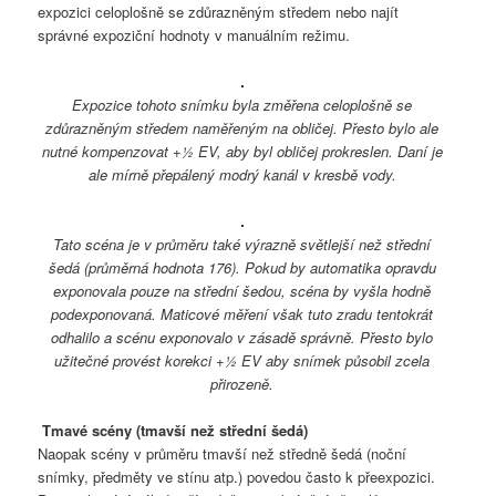
expozici celoplošně se zdůrazněným středem nebo najít
správné expoziční hodnoty v manuálním režimu.
Expozice tohoto snímku byla změřena celoplošně se
zdůrazněným středem naměřeným na obličej. Přesto bylo ale
nutné kompenzovat +½ EV, aby byl obličej prokreslen. Daní je
ale mírně přepálený modrý kanál v kresbě vody.
Tato scéna je v průměru také výrazně světlejší než střední
šedá (průměrná hodnota 176). Pokud by automatika opravdu
exponovala pouze na střední šedou, scéna by vyšla hodně
podexponovaná. Maticové měření však tuto zradu tentokrát
odhalilo a scénu exponovalo v zásadě správně. Přesto bylo
užitečné provést korekci +½ EV aby snímek působil zcela
přirozeně.
Tmavé scény (tmavší než střední šedá)
Naopak scény v průměru tmavší než středně šedá (noční
snímky, předměty ve stínu atp.) povedou často k přeexpozici.