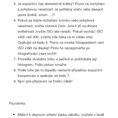
Je expoziční čas dostatečně krátký? Pozor na rozhýbání
a pohybovou neostrost! Je potřebný stativ nebo alespoň
opora (koště, strom …)?
Pokud se bojíte rozhýbání snímku nebo pohybové
neostrosti, snižte clonové číslo. Jste-li již na doraze
světelnosti zvyšte ISO (ale neradi). Pokud vychází ISO
větší než 400, zvažte zda fotka za to vůbec stojí.
Opakujte od bodu 4. Pozor na mnoha fotoaparátech není
ISO vidět na displeji! Proto ho nezapomeňte po
fotografování zase snížit!
Proveďte zkušební fotku a pečlivě si prohlídněte její
histogram. Fotku potom smažte.
Podle toho jak to dopadlo nastavte případnou expoziční
kompenzaci a opakujte od bodu 7.
Nyní jste připraveni na finální záběr!
Poznámky:
Máte-li k dispozici střední šedou tabulku, můžete v bodě