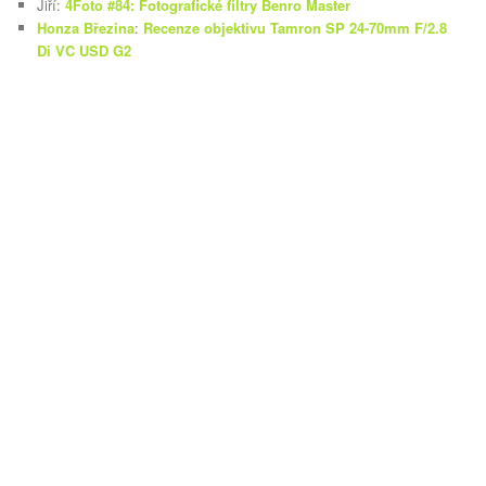
Jiří
:
4Foto #84: Fotografické filtry Benro Master
Honza Březina
:
Recenze objektivu Tamron SP 24-70mm F/2.8
Di VC USD G2