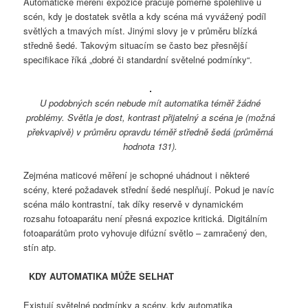
Automatické měření expozice pracuje poměrně spolehlivě u
scén, kdy je dostatek světla a kdy scéna má vyvážený podíl
světlých a tmavých míst. Jinými slovy je v průměru blízká
středně šedé. Takovým situacím se často bez přesnější
specifikace říká „dobré či standardní světelné podmínky“.
U podobných scén nebude mít automatika téměř žádné
problémy. Světla je dost, kontrast přijatelný a scéna je (možná
překvapivě) v průměru opravdu téměř středně šedá (průměrná
hodnota 131).
Zejména maticové měření je schopné uhádnout i některé
scény, které požadavek střední šedé nesplňují. Pokud je navíc
scéna málo kontrastní, tak díky reservě v dynamickém
rozsahu fotoaparátu není přesná expozice kritická. Digitálním
fotoaparátům proto vyhovuje difúzní světlo – zamračený den,
stín atp.
KDY AUTOMATIKA MŮŽE SELHAT
Existují světelné podmínky a scény, kdy automatika