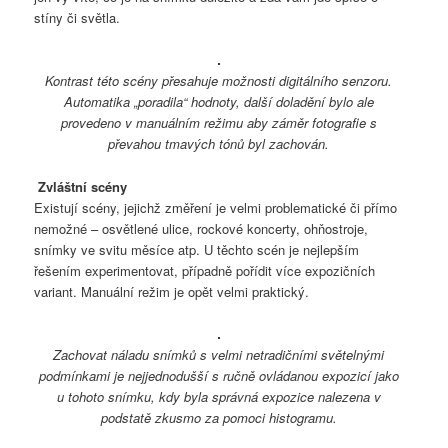
stíny či světla.
Kontrast této scény přesahuje možnosti digitálního senzoru.
Automatika „poradila“ hodnoty, další doladění bylo ale
provedeno v manuálním režimu aby záměr fotografie s
převahou tmavých tónů byl zachován.
Zvláštní scény
Existují scény, jejichž změření je velmi problematické či přímo
nemožné – osvětlené ulice, rockové koncerty, ohňostroje,
snímky ve svitu měsíce atp. U těchto scén je nejlepším
řešením experimentovat, případně pořídit více expozičních
variant. Manuální režim je opět velmi praktický.
Zachovat náladu snímků s velmi netradičními světelnými
podmínkami je nejjednodušší s ručně ovládanou expozicí jako
u tohoto snímku, kdy byla správná expozice nalezena v
podstatě zkusmo za pomoci histogramu.