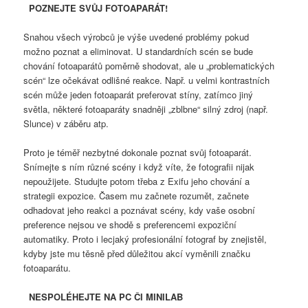
POZNEJTE SVŮJ FOTOAPARÁT!
Snahou všech výrobců je výše uvedené problémy pokud
možno poznat a eliminovat. U standardních scén se bude
chování fotoaparátů poměrně shodovat, ale u „problematických
scén“ lze očekávat odlišné reakce. Např. u velmi kontrastních
scén může jeden fotoaparát preferovat stíny, zatímco jiný
světla, některé fotoaparáty snadněji „zblbne“ silný zdroj (např.
Slunce) v záběru atp.
Proto je téměř nezbytné dokonale poznat svůj fotoaparát.
Snímejte s ním různé scény i když víte, že fotografii nijak
nepoužijete. Studujte potom třeba z Exifu jeho chování a
strategii expozice. Časem mu začnete rozumět, začnete
odhadovat jeho reakci a poznávat scény, kdy vaše osobní
preference nejsou ve shodě s preferencemi expoziční
automatiky. Proto i lecjaký profesionální fotograf by znejistěl,
kdyby jste mu těsně před důležitou akcí vyměnili značku
fotoaparátu.
NESPOLÉHEJTE NA PC ČI MINILAB