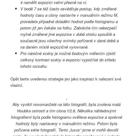
4 naměřit expozici velmi přesně na ní.
V bodě 7 se též často osvědčuje postup, kdy změřené
hodnoty času a clony nastavíte v manuálním režimu M,
provedete případné doladění hodnot podle histogramu a
potom již jen čekáte na fotku. Zabráníte tím nebezpečí
mylně změřené jiné expozice v době stisku spouště a
současně jsou všechny snímky pořízené v dané době a
na daném místě expozičně vyrovnané.
Pro náročné scény je možné bodovým měřením zjistit
celkový kontrast scény a expozici vypočítat do středu
tohoto rozsahu.
Opět berte uvedenou strategie jen jako inspiraci k nalezení své
vlastní.
Aby vynikli novomanželé na této fotografii, byla zvolena malá
hloubka ostrosti a tím clona f/2.8. Několika náhledovými
fotografiemi byla podle histogramu ověřena expozice a správné
hodnoty byly nastaveny v manuálním režimu. Potom byla
pořízena série fotografií. Tento „luxus“ jsme si mohli dovolit