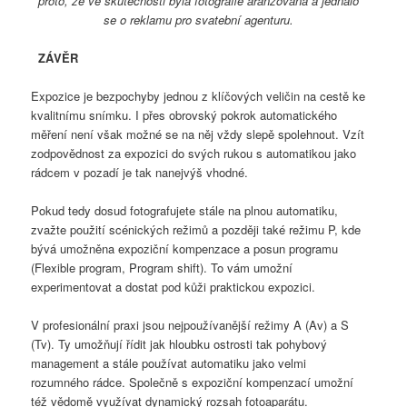
proto, že ve skutečnosti byla fotografie aranžovaná a jednalo
se o reklamu pro svatební agenturu.
ZÁVĚR
Expozice je bezpochyby jednou z klíčových veličin na cestě ke
kvalitnímu snímku. I přes obrovský pokrok automatického
měření není však možné se na něj vždy slepě spolehnout. Vzít
zodpovědnost za expozici do svých rukou s automatikou jako
rádcem v pozadí je tak nanejvýš vhodné.
Pokud tedy dosud fotografujete stále na plnou automatiku,
zvažte použití scénických režimů a později také režimu P, kde
bývá umožněna expoziční kompenzace a posun programu
(Flexible program, Program shift). To vám umožní
experimentovat a dostat pod kůži praktickou expozici.
V profesionální praxi jsou nejpoužívanější režimy A (Av) a S
(Tv). Ty umožňují řídit jak hloubku ostrosti tak pohybový
management a stále používat automatiku jako velmi
rozumného rádce. Společně s expoziční kompenzací umožní
též vědomě využívat dynamický rozsah fotoaparátu.