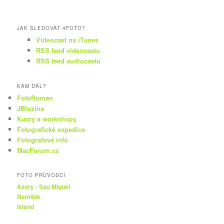
JAK SLEDOVAT 4FOTO?
Videocast na iTunes
RSS feed videocastu
RSS feed audiocastu
KAM DÁL?
FotoRoman
JBřezina
Kurzy a workshopy
Fotografické expedice
Fotografové.info
MacForum.cz
FOTO PRŮVODCI
Azory - Sao Miguel
Namibie
Island