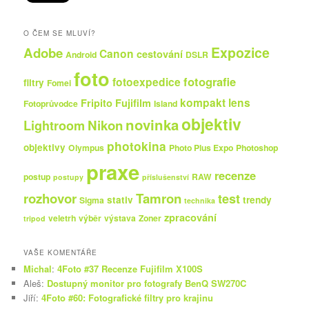
O ČEM SE MLUVÍ?
Expozice
Adobe
Canon
cestování
Android
DSLR
foto
fotografie
fotoexpedice
filtry
Fomei
kompakt
lens
Fripito
Fujifilm
Fotoprůvodce
Island
objektiv
novinka
Nikon
Lightroom
photokina
objektivy
Olympus
Photo Plus Expo
Photoshop
praxe
recenze
postup
RAW
postupy
příslušenství
rozhovor
Tamron
test
stativ
trendy
Sigma
technika
zpracování
veletrh
výběr
výstava
Zoner
tripod
VAŠE KOMENTÁŘE
Michal
:
4Foto #37 Recenze Fujifilm X100S
Aleš
:
Dostupný monitor pro fotografy BenQ SW270C
Jiří
:
4Foto #60: Fotografické filtry pro krajinu