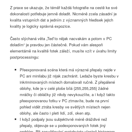
Z praxe se ukazuje, že téměř každá fotografie na cestě ke své
dokonalosti potřebuje jemně doladit. Nicméně zcela zásadní je
kvalita vstupních dat a jedním z významných hledisek jejich
kvality je logicky správná expozice.
Často slýchaná věta „Teď to nějak nacvakám a potom v PC
doladím“ je pravdou jen částečně. Pokud vám alespoň
elementárně na kvalitě fotek záleží, musíte vzít v úvahu limity
postprocessingu:
Přeexponovaná scéna která má výrazné přepaly nejde v
PC ani minilabu již nijak zachránit. Ledaže byste kresbu v
inkriminovaných místech domalovali ručně. Z přepálené
oblohy, kde je v celé ploše bílá {255,255,255} žádné
mráčky či obláčky již nikdy nevykouzlíte, a i když takto
přeexponovanou fotku v PC ztmavíte, bude na první
pohled vidět ztráta kresby ve světlých místech nejen
oblohy, ale často i pleti lidí, zdí, oken atp.
I když podpaly jsou subjektivně méně dráždivé než
přepaly, objevuje se u podexponovaných fotek jiný
problém. Při zesvětlování roztahujete vlastně histogram