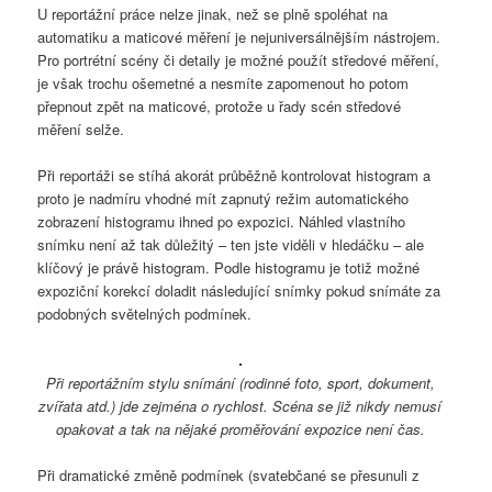
U reportážní práce nelze jinak, než se plně spoléhat na
automatiku a maticové měření je nejuniversálnějším nástrojem.
Pro portrétní scény či detaily je možné použít středové měření,
je však trochu ošemetné a nesmíte zapomenout ho potom
přepnout zpět na maticové, protože u řady scén středové
měření selže.
Při reportáži se stíhá akorát průběžně kontrolovat histogram a
proto je nadmíru vhodné mít zapnutý režim automatického
zobrazení histogramu ihned po expozici. Náhled vlastního
snímku není až tak důležitý – ten jste viděli v hledáčku – ale
klíčový je právě histogram. Podle histogramu je totiž možné
expoziční korekcí doladit následující snímky pokud snímáte za
podobných světelných podmínek.
Při reportážním stylu snímání (rodinné foto, sport, dokument,
zvířata atd.) jde zejména o rychlost. Scéna se již nikdy nemusí
opakovat a tak na nějaké proměřování expozice není čas.
Při dramatické změně podmínek (svatebčané se přesunuli z