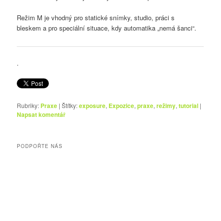
Režim M je vhodný pro statické snímky, studio, práci s
bleskem a pro speciální situace, kdy automatika „nemá šanci“.
.
Rubriky:
Praxe
|
Štítky:
exposure
,
Expozice
,
praxe
,
režimy
,
tutorial
|
Napsat komentář
PODPOŘTE NÁS