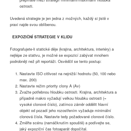
ostrosti.
Uvedená strategie je jen jedna z možných, každý si jistě v
praxi najde svou oblíbenou.
EXPOZIČNÍ STRATEGIE V KLIDU
Fotografujete-li statické děje (krajina, architektura, interiéry) a
nejlépe ze stativu, je možné se expozicí zabývat mnohem
podrobněji než při reportáži. Osvědčil se tento postup:
Nastavte ISO citlivost na nejnižší hodnotu (50, 100 nebo
max. 200)
Nastavte režim priority clony A (Av)
Zvažte potřebnou hloubku ostrosti. Krajina, architektura a
případně makro vyžadují velkou hloubku ostrosti (=
vysoké clonové číslo), zatímco záměr oddělit hlavní
objekt od pozadí jeho rozostřením vyžaduje minimální
clonová čísla. Nastavte tedy požadované clonové číslo.
Změřte scénu (namáčknutím spouště) a podívejte se,
jaký expoziční čas fotoaparát dopočítal.