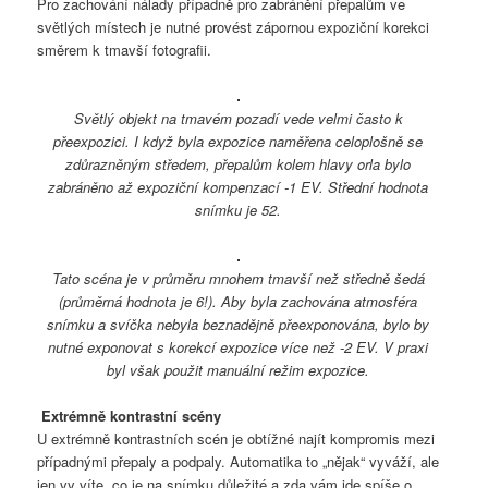
Pro zachování nálady případně pro zabránění přepalům ve
světlých místech je nutné provést zápornou expoziční korekci
směrem k tmavší fotografii.
Světlý objekt na tmavém pozadí vede velmi často k
přeexpozici. I když byla expozice naměřena celoplošně se
zdůrazněným středem, přepalům kolem hlavy orla bylo
zabráněno až expoziční kompenzací -1 EV. Střední hodnota
snímku je 52.
Tato scéna je v průměru mnohem tmavší než středně šedá
(průměrná hodnota je 6!). Aby byla zachována atmosféra
snímku a svíčka nebyla beznadějně přeexponována, bylo by
nutné exponovat s korekcí expozice více než -2 EV. V praxi
byl však použit manuální režim expozice.
Extrémně kontrastní scény
U extrémně kontrastních scén je obtížné najít kompromis mezi
případnými přepaly a podpaly. Automatika to „nějak“ vyváží, ale
jen vy víte, co je na snímku důležité a zda vám jde spíše o