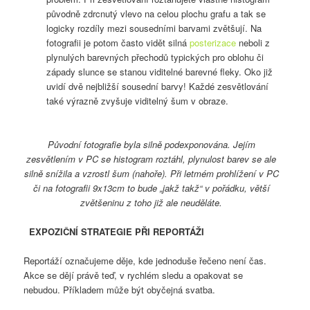
původně zdrcnutý vlevo na celou plochu grafu a tak se
logicky rozdíly mezi sousedními barvami zvětšují. Na
fotografii je potom často vidět silná
posterizace
neboli z
plynulých barevných přechodů typických pro oblohu či
západy slunce se stanou viditelné barevné fleky. Oko již
uvidí dvě nejbližší sousední barvy! Každé zesvětlování
také výrazně zvyšuje viditelný šum v obraze.
Původní fotografie byla silně podexponována. Jejím
zesvětlením v PC se histogram roztáhl, plynulost barev se ale
silně snížila a vzrostl šum (nahoře). Při letmém prohlížení v PC
či na fotografii 9x13cm to bude „jakž takž“ v pořádku, větší
zvětšeninu z toho již ale neuděláte.
EXPOZIČNÍ STRATEGIE PŘI REPORTÁŽI
Reportáží označujeme děje, kde jednoduše řečeno není čas.
Akce se dějí právě teď, v rychlém sledu a opakovat se
nebudou. Příkladem může být obyčejná svatba.