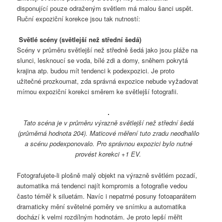
disponující pouze odraženým světlem má malou šanci uspět.
Ruční expoziční korekce jsou tak nutností:
Světlé scény (světlejší než střední šedá)
Scény v průměru světlejší než středně šedá jako jsou pláže na
slunci, lesknoucí se voda, bílé zdi a domy, sněhem pokrytá
krajina atp. budou mít tendenci k podexpozici. Je proto
užitečné prozkoumat, zda správná expozice nebude vyžadovat
mírnou expoziční korekci směrem ke světlejší fotografii.
Tato scéna je v průměru výrazně světlejší než střední šedá
(průměrná hodnota 204). Maticové měření tuto zradu neodhalilo
a scénu podexponovalo. Pro správnou expozici bylo nutné
provést korekci +1 EV.
Fotografujete-li plošně malý objekt na výrazně světlém pozadí,
automatika má tendenci najít kompromis a fotografie vedou
často téměř k siluetám. Navíc i nepatrné posuny fotoaparátem
dramaticky mění světelné poměry ve snímku a automatika
dochází k velmi rozdílným hodnotám. Je proto lepší měřit