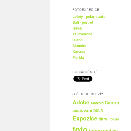
FOTOEXPEDICE
Lofoty - polární záře
Bali - portrét
Havaj
Yellowstone
Island
Skotsko
Kanada
Florida
SOCIÁLNÍ SÍTĚ
O ČEM SE MLUVÍ?
Adobe
Canon
Android
cestování
DSLR
Expozice
filtry
Fomei
foto
fotoexpedice