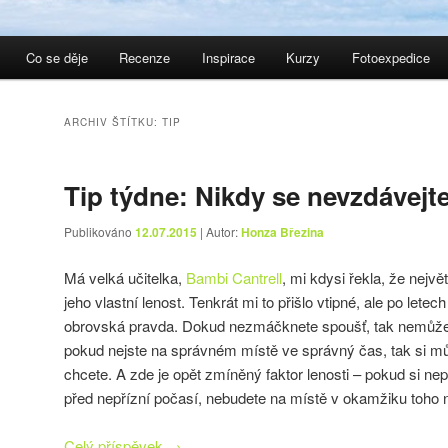
Co se děje
Recenze
Inspirace
Kurzy
Fotoexpedice
ARCHIV ŠTÍTKU:
TIP
Tip týdne: Nikdy se nevzdávejt
Publikováno
12.07.2015
| Autor:
Honza Březina
Má velká učitelka,
Bambi Cantrell
, mi kdysi řekla, že nejvě
jeho vlastní lenost. Tenkrát mi to přišlo vtipné, ale po lete
obrovská pravda. Dokud nezmáčknete spoušť, tak nemůžet
pokud nejste na správném místě ve správný čas, tak si m
chcete. A zde je opět zmíněný faktor lenosti – pokud si ne
před nepřízní počasí, nebudete na místě v okamžiku toho n
Celý příspěvek
→