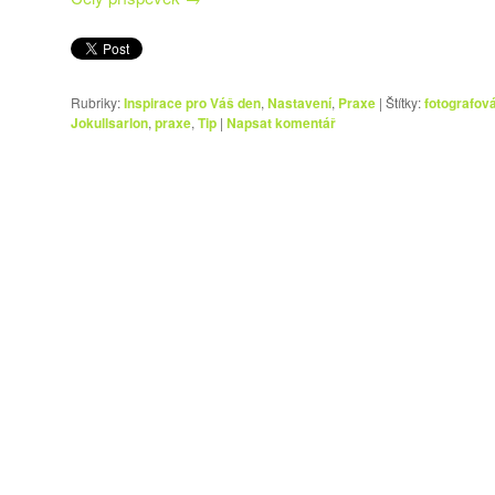
Rubriky:
Inspirace pro Váš den
,
Nastavení
,
Praxe
|
Štítky:
fotografov
Jokullsarlon
,
praxe
,
Tip
|
Napsat komentář