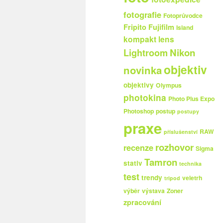
fotografie
Fotoprůvodce
Fripito
Fujifilm
Island
kompakt
lens
Nikon
Lightroom
objektiv
novinka
objektivy
Olympus
photokina
Photo Plus Expo
Photoshop
postup
postupy
praxe
RAW
příslušenství
rozhovor
recenze
Sigma
Tamron
stativ
technika
test
trendy
veletrh
tripod
výběr
výstava
Zoner
zpracování