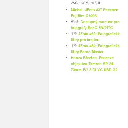
VAŠE KOMENTÁŘE
Michal
:
4Foto #37 Recenze
Fujifilm X100S
Aleš
:
Dostupný monitor pro
fotografy BenQ SW270C
Jiří
:
4Foto #60: Fotografické
filtry pro krajinu
Jiří
:
4Foto #84: Fotografické
filtry Benro Master
Honza Březina
:
Recenze
objektivu Tamron SP 24-
70mm F/2.8 Di VC USD G2