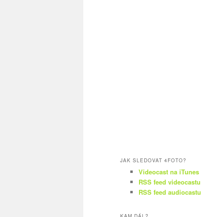
JAK SLEDOVAT 4FOTO?
Videocast na iTunes
RSS feed videocastu
RSS feed audiocastu
KAM DÁL?