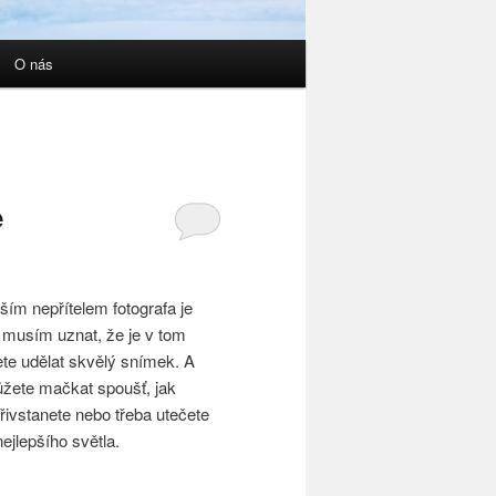
O nás
e
tším nepřítelem fotografa je
ch musím uznat, že je v tom
e udělat skvělý snímek. A
ůžete mačkat spoušť, jak
přivstanete nebo třeba utečete
ejlepšího světla.