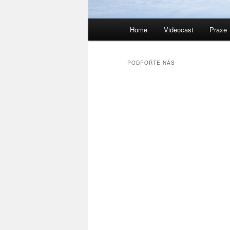
Hlavní
Home
Videocast
Praxe
navigační
menu
PODPOŘTE NÁS