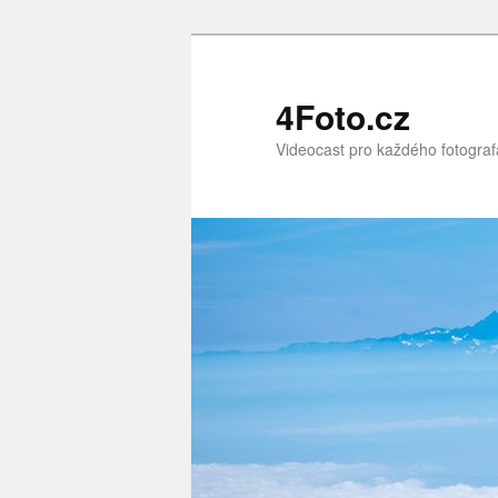
Přejít
Přejít
k
k
hlavnímu
obsahu
4Foto.cz
obsahu
postranního
Videocast pro každého fotograf
webu
panelu