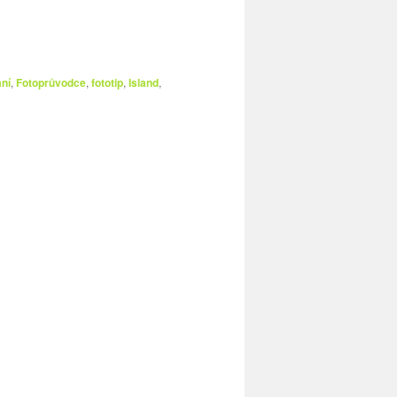
ání
,
Fotoprůvodce
,
fototip
,
Island
,