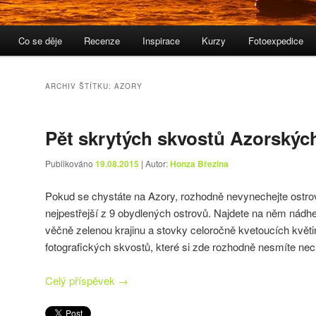
Co se děje
Recenze
Inspirace
Kurzy
Fotoexpedice
ARCHIV ŠTÍTKU:
AZORY
Pět skrytých skvostů Azorskýc
Publikováno
19.08.2015
| Autor:
Honza Březina
Pokud se chystáte na Azory, rozhodně nevynechejte ostr
nejpestřejší z 9 obydlených ostrovů. Najdete na něm nádhe
věčně zelenou krajinu a stovky celoročně kvetoucích květin
fotografických skvostů, které si zde rozhodně nesmíte nech
Celý příspěvek
→