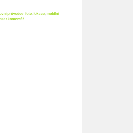
ovní průvodce
,
foto
,
lokace
,
mobilní
psat komentář