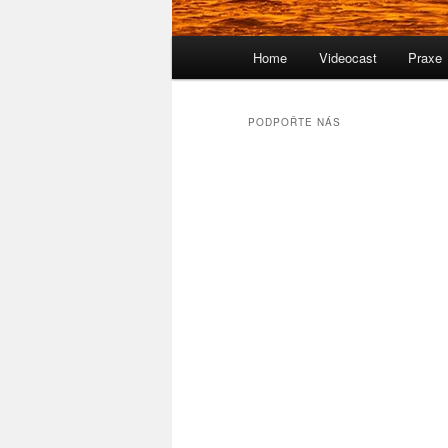
Hlavní
Home
Videocast
Praxe
navigační
menu
PODPOŘTE NÁS