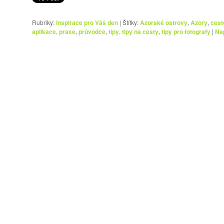
Rubriky:
Inspirace pro Váš den
|
Štítky:
Azorské ostrovy
,
Azory
,
cest
aplikace
,
praxe
,
průvodce
,
tipy
,
tipy na cesty
,
tipy pro fotografy
|
Na