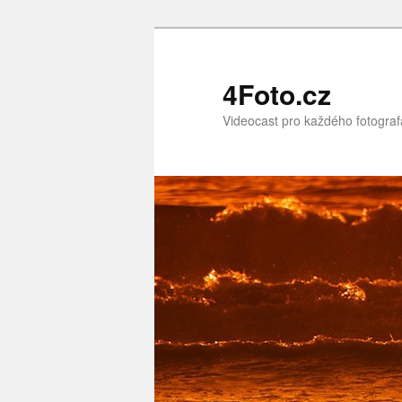
Přejít
Přejít
k
k
hlavnímu
obsahu
4Foto.cz
obsahu
postranního
Videocast pro každého fotograf
webu
panelu