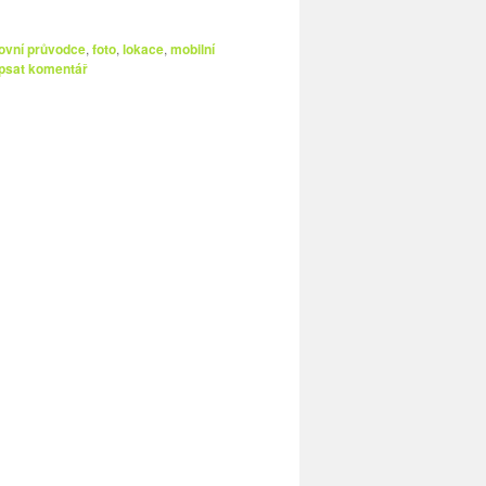
ovní průvodce
,
foto
,
lokace
,
mobilní
psat komentář