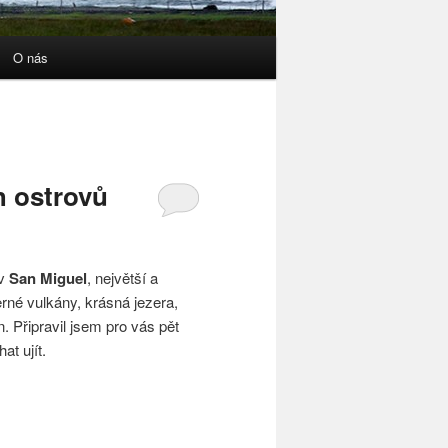
O nás
h ostrovů
ov
San Miguel
, největší a
rné vulkány, krásná jezera,
. Připravil jsem pro vás pět
at ujít.