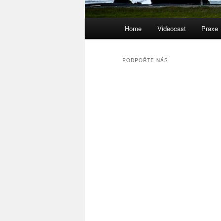
Hlavní
Home
Videocast
Praxe
navigační
menu
PODPOŘTE NÁS