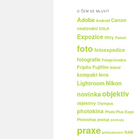
O ČEM SE MLUVÍ?
Adobe
Canon
Android
cestování
DSLR
Expozice
filtry
Fomei
foto
fotoexpedice
fotografie
Fotoprůvodce
Fripito
Fujifilm
Island
kompakt
lens
Nikon
Lightroom
objektiv
novinka
objektivy
Olympus
photokina
Photo Plus Expo
Photoshop
postup
postupy
praxe
RAW
příslušenství