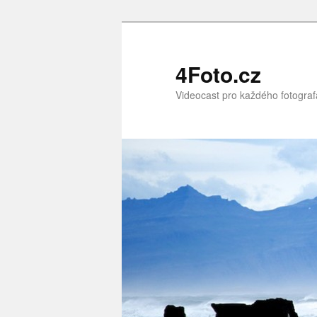
Přejít
Přejít
k
k
hlavnímu
obsahu
4Foto.cz
obsahu
postranního
Videocast pro každého fotograf
webu
panelu