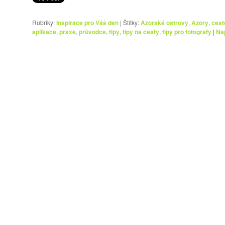
Rubriky:
Inspirace pro Váš den
|
Štítky:
Azorské ostrovy
,
Azory
,
cest
aplikace
,
praxe
,
průvodce
,
tipy
,
tipy na cesty
,
tipy pro fotografy
|
Na