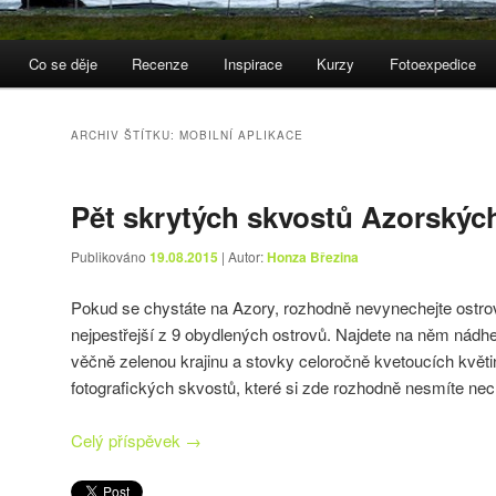
Co se děje
Recenze
Inspirace
Kurzy
Fotoexpedice
ARCHIV ŠTÍTKU:
MOBILNÍ APLIKACE
Pět skrytých skvostů Azorskýc
Publikováno
19.08.2015
| Autor:
Honza Březina
Pokud se chystáte na Azory, rozhodně nevynechejte ostr
nejpestřejší z 9 obydlených ostrovů. Najdete na něm nádhe
věčně zelenou krajinu a stovky celoročně kvetoucích květin
fotografických skvostů, které si zde rozhodně nesmíte nech
Celý příspěvek
→