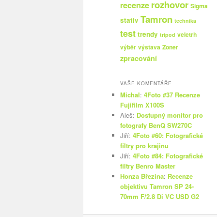
rozhovor
recenze
Sigma
Tamron
stativ
technika
test
trendy
veletrh
tripod
výběr
výstava
Zoner
zpracování
VAŠE KOMENTÁŘE
Michal
:
4Foto #37 Recenze
Fujifilm X100S
Aleš
:
Dostupný monitor pro
fotografy BenQ SW270C
Jiří
:
4Foto #60: Fotografické
filtry pro krajinu
Jiří
:
4Foto #84: Fotografické
filtry Benro Master
Honza Březina
:
Recenze
objektivu Tamron SP 24-
70mm F/2.8 Di VC USD G2