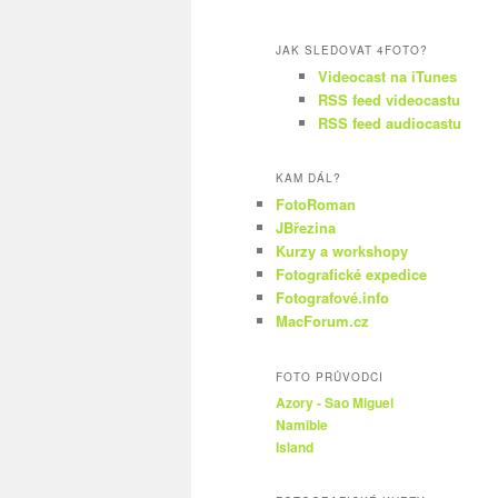
JAK SLEDOVAT 4FOTO?
Videocast na iTunes
RSS feed videocastu
RSS feed audiocastu
KAM DÁL?
FotoRoman
JBřezina
Kurzy a workshopy
Fotografické expedice
Fotografové.info
MacForum.cz
FOTO PRŮVODCI
Azory - Sao Miguel
Namibie
Island